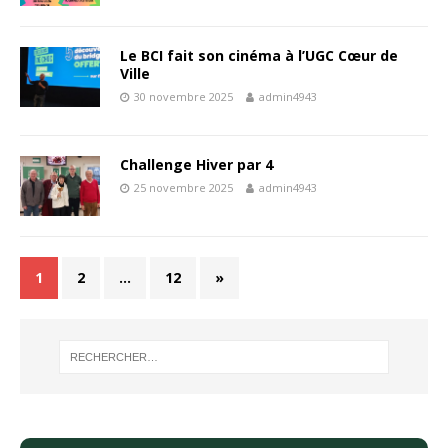
Le BCI fait son cinéma à l’UGC Cœur de
Ville
30 novembre 2025
admin4943
Challenge Hiver par 4
25 novembre 2025
admin4943
1
2
…
12
»