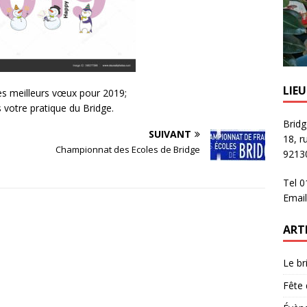
LIE
es meilleurs vœux pour 2019;
 votre pratique du Bridge.
Bridg
SUIVANT
18, r
Championnat des Ecoles de Bridge
92130
Tel 
Email
ART
Le br
Fête 