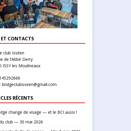
U ET CONTACTS
e club Isséen
ue de l’Abbé Derry
 ISSY les Moulineaux
0145292666
: bridgeclubisseen@gmail.com
ICLES RÉCENTS
idge change de visage — et le BCI aussi !
du club — 30 mai 2026