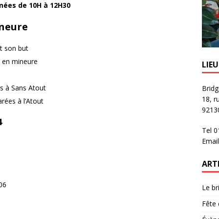
nées de 10H à 12H30
ineure
st son but
5 en mineure
LIE
es à Sans Atout
Bridg
18, r
arées à l’Atout
92130
4
Tel 
Email
ART
06
Le br
Fête 