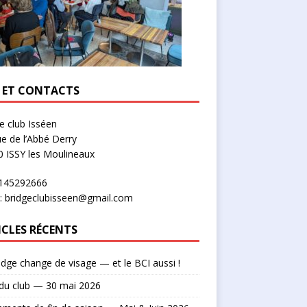
U ET CONTACTS
e club Isséen
ue de l’Abbé Derry
 ISSY les Moulineaux
0145292666
: bridgeclubisseen@gmail.com
ICLES RÉCENTS
idge change de visage — et le BCI aussi !
du club — 30 mai 2026