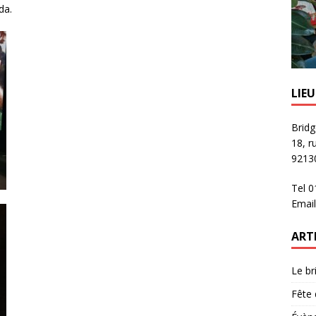
da.
LIE
Bridg
18, r
92130
Tel 
Email
ART
Le br
Fête 