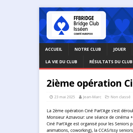
ACCUEIL
NOTRE CLUB
JOUER
LA VIE DU CLUB
RÉSULTATS DU CLUB
2ième opération C
23 mai 2025
Jean-Marc
Non classé
La 2ème opération Ciné
Part
’
Age
s’est dérou
Monsieur Aznavour: une séance de cinéma +
Ciné
Part
’
Age
est organisé pour les Seniors p
animations, coworking), la CCAS/Issy seniors,