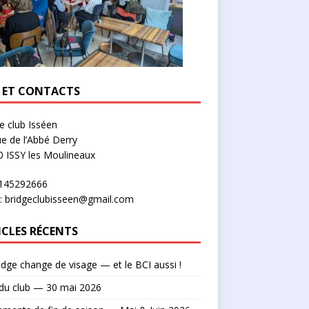
U ET CONTACTS
e club Isséen
ue de l’Abbé Derry
 ISSY les Moulineaux
0145292666
: bridgeclubisseen@gmail.com
ICLES RÉCENTS
idge change de visage — et le BCI aussi !
du club — 30 mai 2026